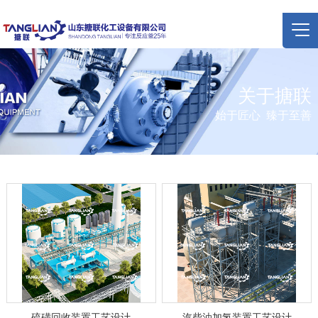
关于搪联
始于匠心 臻于至善
硫磺回收装置工艺设计
汽柴油加氢装置工艺设计